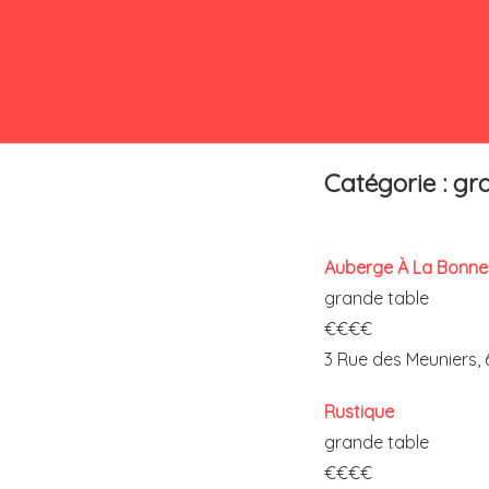
Catégorie : gr
Auberge À La Bonne
grande table
€€€€
3 Rue des Meuniers,
Rustique
grande table
€€€€