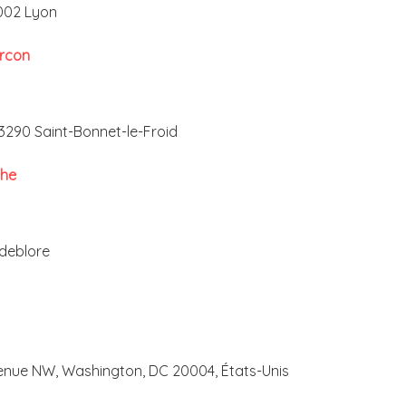
9002 Lyon
rcon
3290 Saint-Bonnet-le-Froid
che
deblore
enue NW, Washington, DC 20004, États-Unis