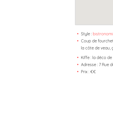
Style :
bistronomi
Coup de fourchet
la côte de veau, g
Kiffe : la déco d
Adresse : 7 Rue 
Prix : €€