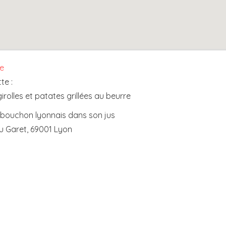
e
te :
irolles et patates grillées au beurre
e bouchon lyonnais dans son jus
du Garet, 69001 Lyon